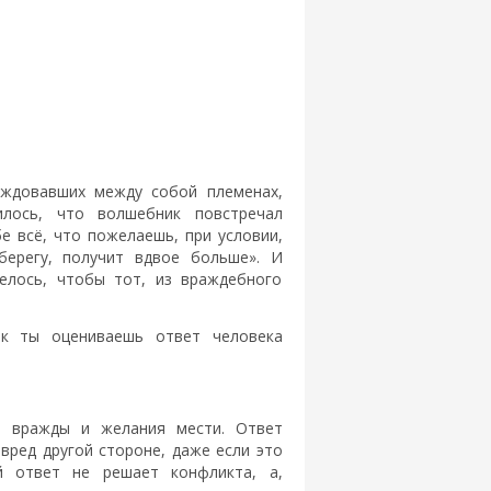
аждовавших между собой племенах,
илось, что волшебник повстречал
бе всё, что пожелаешь, при условии,
берегу, получит вдвое больше». И
телось, чтобы тот, из враждебного
ак ты оцениваешь ответ человека
и вражды и желания мести. Ответ
вред другой стороне, даже если это
й ответ не решает конфликта, а,