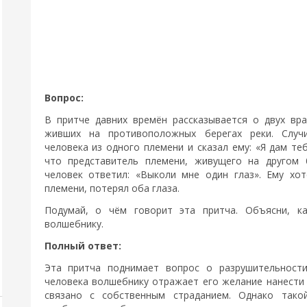
Вопрос:
В притче давних времён рассказывается о двух вр
живших на противоположных берегах реки. Случ
человека из одного племени и сказал ему: «Я дам те
что представитель племени, живущего на другом 
человек ответил: «Выколи мне один глаз». Ему хо
племени, потерял оба глаза.
Подумай, о чём говорит эта притча. Объясни, к
волшебнику.
Полный ответ:
Эта притча поднимает вопрос о разрушительност
человека волшебнику отражает его желание нанести 
связано с собственным страданием. Однако тако