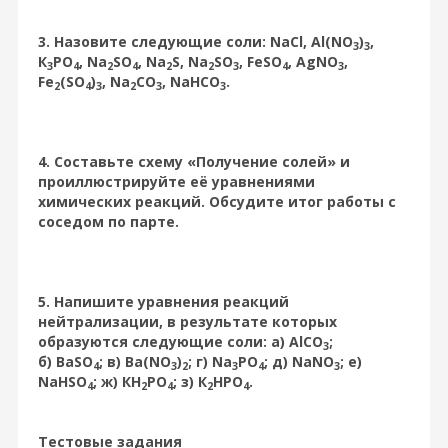
3. Назовите следующие соли: NaCl, Al(NO
)
,
3
3
К
РО
, Na
SO
, Na
S, Na
SО
, FeSO
, AgNO
,
3
4
2
4
2
2
3
4
3
Fe
(SO
)
, Na
CO
, NaHCO
.
2
4
3
2
3
3
4. Составьте схему «Получение солей» и
проиллюстрируйте её уравнениями
химических реакций. Обсудите итог работы с
соседом по парте.
5. Напишите уравнения реакций
нейтрализации, в результате которых
образуются следующие соли: а) АlCO
;
3
б) BaSO
; в) Ba(NO
)
; г) Na
PO
; д) NaNO
; е)
4
3
2
3
4
3
NaHSO
; ж) КН
РО
; з) К
НРО
.
4
2
4
2
4
Тестовые задания