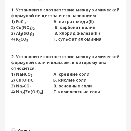
1. Установите соответствие между химической
формулой вещества и его названием.
1) FeCl
A. нитрат меди(II)
3
2) Cu(NO
)
Б. карбонат калия
3
2
3) Al
(SO
)
B. хлорид железа(III)
2
4
3
4) К
CO
Г. сульфат алюминия
2
3
2. Установите соответствие между химической
формулой соли и классом, к которому она
относится.
1) NaHCO
А. средние соли
3
2) Cu(OH)Cl Б. кислые соли
3) Na
CO
В. основные соли
2
3
4) Na
[Zn(OH)
] Г. комплексные соли
2
4
Химия