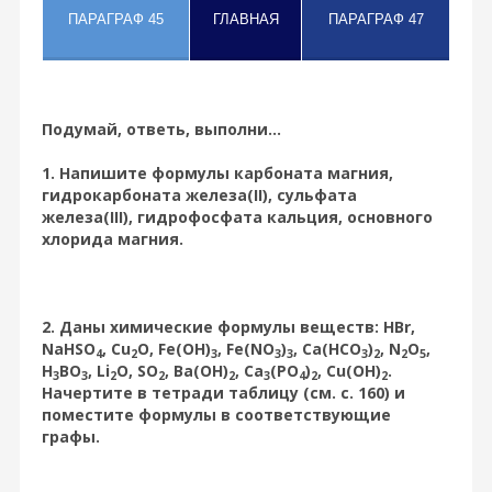
Подумай, ответь, выполни...
1. Напишите формулы карбоната магния,
гидрокарбоната железа(II), сульфата
железа(III), гидрофосфата кальция, основного
хлорида магния.
2. Даны химические формулы веществ: HBr,
NaHSO
, Cu
O, Fe(OH)
, Fe(NO
)
, Ca(HCO
)
, N
O
,
4
2
3
3
3
3
2
2
5
H
BO
, Li
O, SO
, Ba(OH)
, Ca
(PO
)
, Cu(OH)
.
3
3
2
2
2
3
4
2
2
Начертите в тетради таблицу (см. с. 160) и
поместите формулы в соответствующие
графы.