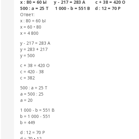
х : 80 = 60 Ы у - 217 = 283 A с + 38 = 420 О
500 : а = 25 Т 1 000 - b = 551 В d : 12 = 70 P
Ответ:
х : 80 = 60 Ы
х = 60 • 80
х = 4 800
у - 217 = 283 A
у = 283 + 217
у = 500
с + 38 = 420 О
с = 420 - 38
с = 382
500 : а = 25 Т
а = 500 : 25
а = 20
1 000 - b = 551 В
b = 1 000 - 551
b = 449
d : 12 = 70 P
d = 70 • 12