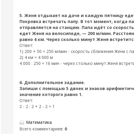
5. Женя отдыхает на даче и каждую пятницу еде
Покровка встречать папу. В тот момент, когда п
отправляется на станцию. Папа идёт со скорость
едет Женя на велосипеде, — 200 м/мин. Расстоя
равно 4 км. Через сколько минут Женя встретитс
Ответ:
1) 200 + 50 = 250 м/мин - скорость сближения Жени с п
2) 4 км = 4 000 м
4 000 : 250 = 16 мин - через столько минут Женя встрет
6. Дополнительное задание.
Запиши с помощью 5 двоек и знаков арифметич
значение которого равно 1.
Ответ:
2 - 2 : 2 + 2 - 2 = 1
Математика
Всего комментариев
:
0